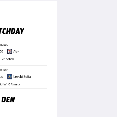
TCHDAY
. RUNDE
AGF
:00
F 2:1 Sabah
. RUNDE
Levski Sofia
:00
Sofia 1:0 Almaty
 DEN