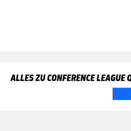
ALLES ZU CONFERENCE LEAGUE 