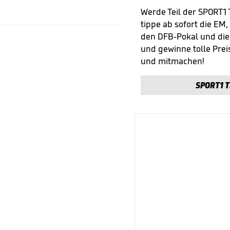
Werde Teil der SPORT1
tippe ab sofort die EM,
den DFB-Pokal und di
und gewinne tolle Preis
und mitmachen!
SPORT1 T