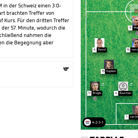
 in der Schweiz einen 3:0-
rt brachten Treffer von
 Kurs. Für den dritten Treffer
 der 57. Minute, wodurch die
9
Mi
schließend nahmen die
rten die Begegnung aber
6
Roord
10
van 

19
Kaptein


11
Brugts
4
Buurman

1
van D
4-2-3-1