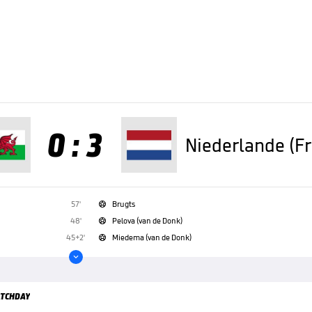
0 : 3
Niederlande (F
57'
Brugts

48'
Pelova (van de Donk)

45+2'
Miedema (van de Donk)


TCHDAY