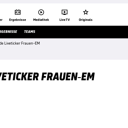




er
Ergebnisse
Mediathek
Live TV
Originals
RGEBNISSE
TEAMS
de Liveticker Frauen-EM
VETICKER FRAUEN-EM