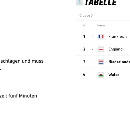
TABELLE
Gruppe D
Pl.
Team
1
Frankreich

2
England

geschlagen und muss
3
Niederland

.
4
Wales

zeit fünf Minuten