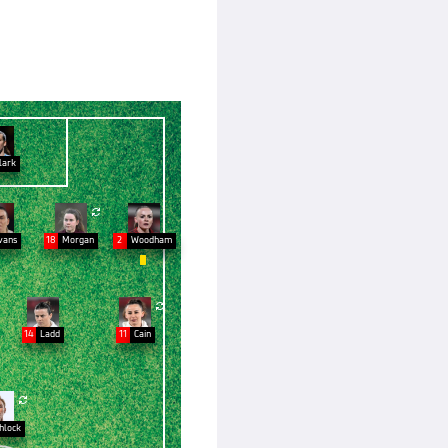
lark

vans
18
Morgan
2
Woodham


14
Ladd
11
Cain

shlock