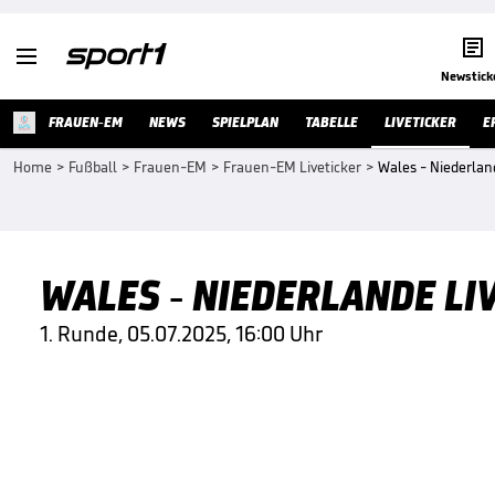


Newstick
FRAUEN-EM
NEWS
SPIELPLAN
TABELLE
LIVETICKER
E
Home
>
Fußball
>
Frauen-EM
>
Frauen-EM Liveticker
>
Wales - Niederlan
WALES - NIEDERLANDE LI
1. Runde, 05.07.2025, 16:00 Uhr