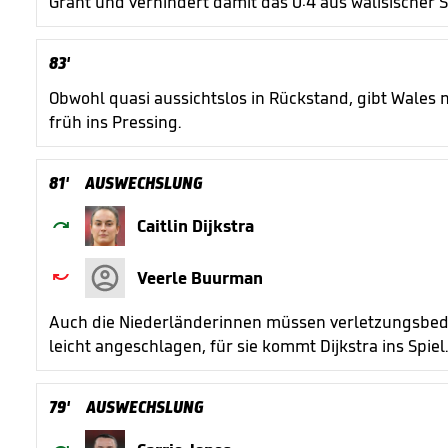
Grant und verhindert damit das 0:4 aus walisischer S
83'
Obwohl quasi aussichtslos in Rückstand, gibt Wales n
früh ins Pressing.
81'
AUSWECHSLUNG

Caitlin Dijkstra

Veerle Buurman
Auch die Niederländerinnen müssen verletzungsbed
leicht angeschlagen, für sie kommt Dijkstra ins Spiel
79'
AUSWECHSLUNG