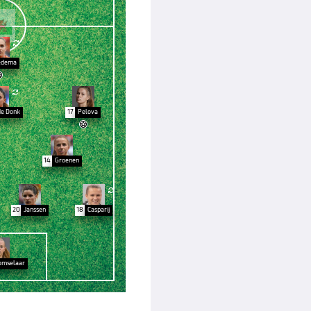

edema


de Donk
17
Pelova

14
Groenen

20
Janssen
18
Casparij
omselaar