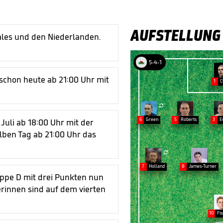
AUFSTELLUNG
ales und den Niederlanden.
5-4-1
schon heute ab 21:00 Uhr mit
1
C

6
Green
5
Roberts
3
E
Juli ab 18:00 Uhr mit der
lben Tag ab 21:00 Uhr das

7
Holland
8
James-Turner
uppe D mit drei Punkten nun
erinnen sind auf dem vierten
10
Fi