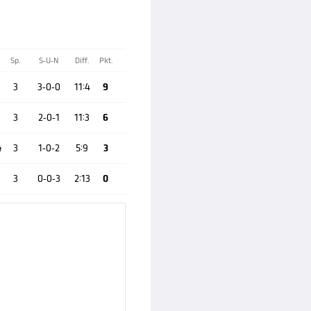
Sp.
S-U-N
Diff.
Pkt.
3
3-0-0
11:4
9
3
2-0-1
11:3
6
e
3
1-0-2
5:9
3
3
0-0-3
2:13
0