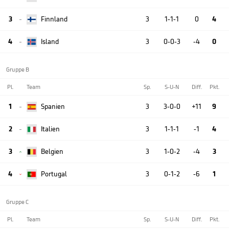
3
Finnland
3
1-1-1
0
4

4
Island
3
0-0-3
-4
0

Gruppe B
Pl.
Team
Sp.
S-U-N
Diff.
Pkt.
1
Spanien
3
3-0-0
+11
9

2
Italien
3
1-1-1
-1
4

3
Belgien
3
1-0-2
-4
3

4
Portugal
3
0-1-2
-6
1

Gruppe C
Pl.
Team
Sp.
S-U-N
Diff.
Pkt.