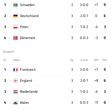
1
Schweden
3
3-0-0
+7
9

2
Deutschland
3
2-0-1
0
6

3
Polen
3
1-0-2
-4
3

4
Dänemark
3
0-0-3
-3
0

Gruppe D
Pl.
Team
Sp.
S-U-N
Diff.
Pkt.
1
Frankreich
3
3-0-0
+7
9

2
England
3
2-0-1
+8
6

3
Niederlande
3
1-0-2
-4
3

4
Wales
3
0-0-3
-11
0
