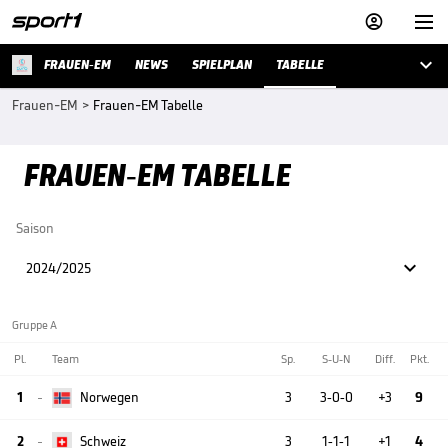



FRAUEN-EM
NEWS
SPIELPLAN
TABELLE
Frauen-EM
>
Frauen-EM Tabelle
FRAUEN-EM TABELLE
Saison

2024/2025
Gruppe A
Pl.
Team
Sp.
S-U-N
Diff.
Pkt.
1
Norwegen
3
3-0-0
+3
9

2
Schweiz
3
1-1-1
+1
4
