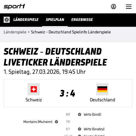


LÄNDERSPIELE
SPIELPLAN
ERGEBNISSE
Länderspiele
>
Schweiz - Deutschland Spielinfo Länderspiele
SCHWEIZ - DEUTSCHLAND
LIVETICKER LÄNDERSPIELE
1. Spieltag, 27.03.2026, 19:45 Uhr
3 : 4
Schweiz
Deutschland
85'
Wirtz (Groß)

Monteiro (Muheim)
79'

61'
Wirtz (Gnabry)
