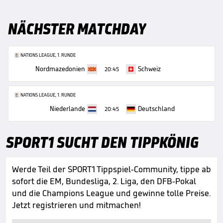
NÄCHSTER MATCHDAY
NATIONS LEAGUE, 1. RUNDE
Nordmazedonien
Schweiz
20:45
NATIONS LEAGUE, 1. RUNDE
Niederlande
Deutschland
20:45
SPORT1 SUCHT DEN TIPPKÖNIG
Werde Teil der SPORT1 Tippspiel-Community, tippe ab
sofort die EM, Bundesliga, 2. Liga, den DFB-Pokal
und die Champions League und gewinne tolle Preise.
Jetzt registrieren und mitmachen!