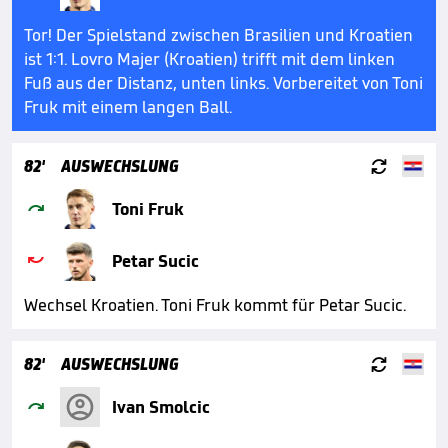
Tor! Der Spielstand zwischen Brasilien und Kroatien
ist 1:1. Lovro Majer (Kroatien) trifft mit dem linken
Fuß aus der Distanz, unten links. Vorbereitet von Toni
Fruk mit einem langen Ball.

82'
AUSWECHSLUNG

Toni Fruk

Petar Sucic
Wechsel Kroatien. Toni Fruk kommt für Petar Sucic.

82'
AUSWECHSLUNG

Ivan Smolcic