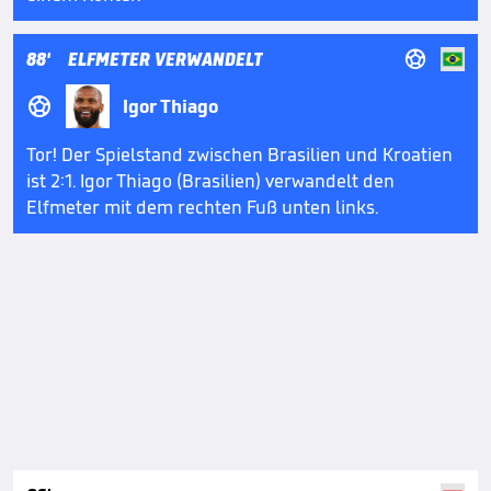

88'
ELFMETER VERWANDELT

Igor Thiago
Tor! Der Spielstand zwischen Brasilien und Kroatien
ist 2:1. Igor Thiago (Brasilien) verwandelt den
Elfmeter mit dem rechten Fuß unten links.