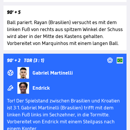
90'
+ 5
Ball pariert. Rayan (Brasilien) versucht es mit dem
linken Fuß von rechts aus spitzem Winkel der Schuss
wird aber in der Mitte des Kastens gehalten.
Vorbereitet von Marquinhos mit einem langen Ball.

90'
+ 2
TOR (3 : 1)

Gabriel Martinelli

Endrick
Tor! Der Spielstand zwischen Brasilien und Kroatien
ist 3:1. Gabriel Martinelli (Brasilien) trifft mit dem
linken Fuß links im Sechzehner, in die Tormitte.
Vorbereitet von Endrick mit einem Steilpass nach
einem Konter.