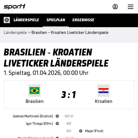


LÄNDERSPIELE
SPIELPLAN
ERGEBNISSE
Länderspiele
>
Brasilien - Kroatien Liveticker Länderspiele
BRASILIEN - KROATIEN
LIVETICKER LÄNDERSPIELE
1. Spieltag, 01.04.2026, 00:00 Uhr
3 : 1
Brasilien
Kroatien
Gabriel Martinelli (Endrick)
90+2'

Igor Thiago (Elfm.)
88'

84'
Majer (Fruk)
