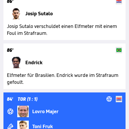
86'
Josip Sutalo
Josip Sutalo verschuldet einen Elfmeter mit einem
Foul im Strafraum.
86'
Endrick
Elfmeter für Brasilien. Endrick wurde im Strafraum
gefoult.

84'
TOR (1 : 1)

Lovro Majer

Toni Fruk