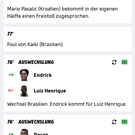
Mario Pasalic (Kroatien) bekommt in der eigenen
Hälfte einen Freistoß zugesprochen.
77'
Foul von Kaiki (Brasilien).

76'
AUSWECHSLUNG

Endrick

Luiz Henrique
Wechsel Brasilien. Endrick kommt für Luiz Henrique.

76'
AUSWECHSLUNG

Rayan