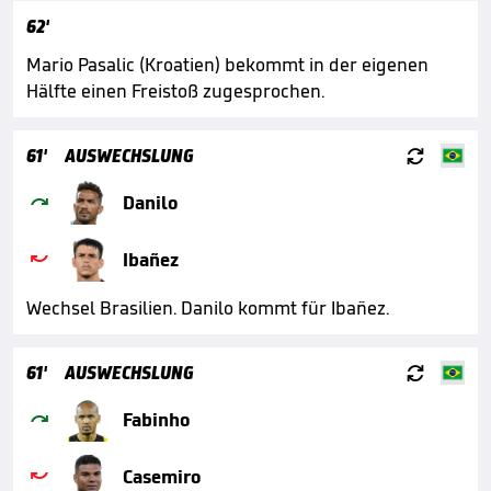
62'
Mario Pasalic (Kroatien) bekommt in der eigenen
Hälfte einen Freistoß zugesprochen.

61'
AUSWECHSLUNG

Danilo

Ibañez
Wechsel Brasilien. Danilo kommt für Ibañez.

61'
AUSWECHSLUNG

Fabinho

Casemiro