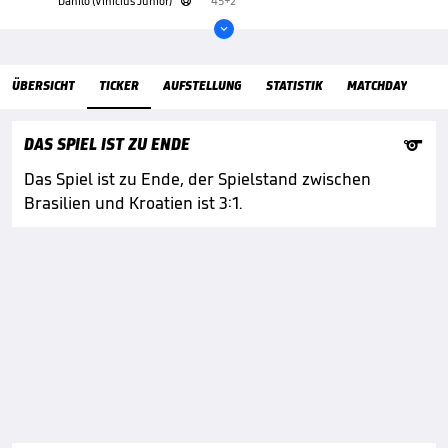
Danilo (Vinícius Júnior)
45+2'


ÜbersichtTicker
ÜBERSICHT
TICKER
AUFSTELLUNG
STATISTIK
MATCHDAY

DAS SPIEL IST ZU ENDE
Das Spiel ist zu Ende, der Spielstand zwischen
Brasilien und Kroatien ist 3:1.