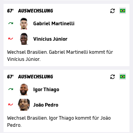

67'
AUSWECHSLUNG

Gabriel Martinelli

Vinícius Júnior
Wechsel Brasilien. Gabriel Martinelli kommt für
Vinícius Júnior.

67'
AUSWECHSLUNG

Igor Thiago

João Pedro
Wechsel Brasilien. Igor Thiago kommt für João
Pedro.