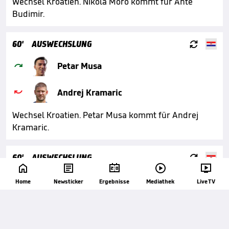
Wechsel Kroatien. Nikola Moro kommt für Ante
Budimir.

60'
AUSWECHSLUNG

Petar Musa

Andrej Kramaric
Wechsel Kroatien. Petar Musa kommt für Andrej
Kramaric.

60'
AUSWECHSLUNG






Mario Pasalic
Home
Newsticker
Ergebnisse
Mediathek
Live TV

Luka Modric
Wechsel Kroatien. Mario Pasalic kommt für Luka