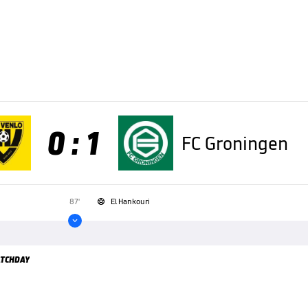
0 : 1
FC Groningen
87'
El Hankouri


TCHDAY