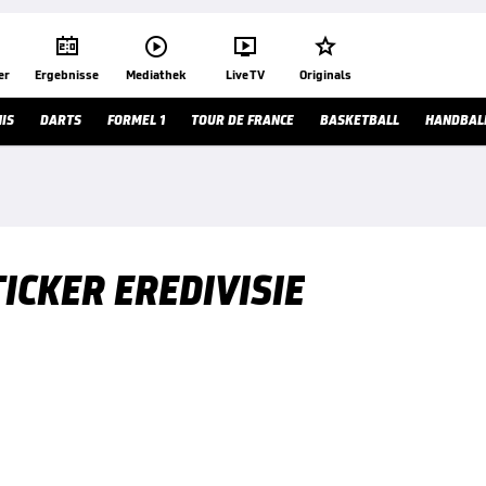




er
Ergebnisse
Mediathek
Live TV
Originals
IS
DARTS
FORMEL 1
TOUR DE FRANCE
BASKETBALL
HANDBAL
ICKER EREDIVISIE