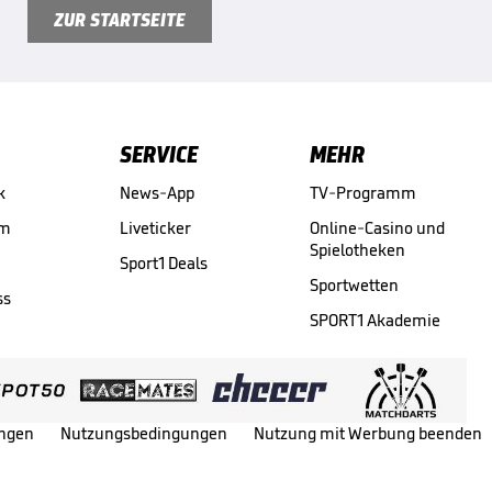
ZUR STARTSEITE
SERVICE
MEHR
k
News-App
TV-Programm
am
Liveticker
Online-Casino und
Spielotheken
Sport1 Deals
Sportwetten
ss
SPORT1 Akademie
ungen
Nutzungsbedingungen
Nutzung mit Werbung beenden