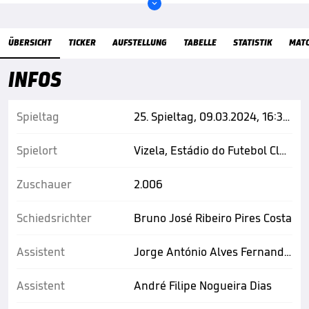

Übersicht
ÜBERSICHT
TICKER
AUFSTELLUNG
TABELLE
STATISTIK
MAT
INFOS
Spieltag
25. Spieltag, 09.03.2024, 16:30 Uhr
Spielort
Vizela, Estádio do Futebol Clube de Vizela
Zuschauer
2.006
Schiedsrichter
Bruno José Ribeiro Pires Costa
Assistent
Jorge António Alves Fernandes
Assistent
André Filipe Nogueira Dias