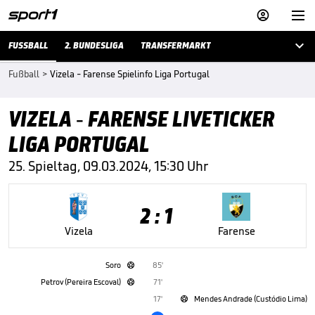



FUSSBALL
2. BUNDESLIGA
TRANSFERMARKT
Fußball
>
Vizela - Farense Spielinfo Liga Portugal
VIZELA - FARENSE LIVETICKER
LIGA PORTUGAL
25. Spieltag, 09.03.2024, 15:30 Uhr
2 : 1
Vizela
Farense
Soro
85'

Petrov (Pereira Escoval)
71'

17'
Mendes Andrade (Custódio Lima)
