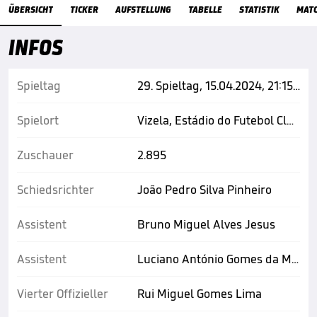
Übersicht
ÜBERSICHT
TICKER
AUFSTELLUNG
TABELLE
STATISTIK
MAT
INFOS
Spieltag
29. Spieltag, 15.04.2024, 21:15 Uhr
Spielort
Vizela, Estádio do Futebol Clube de Vizela
Zuschauer
2.895
Schiedsrichter
João Pedro Silva Pinheiro
Assistent
Bruno Miguel Alves Jesus
Assistent
Luciano António Gomes da Maia
Vierter Offizieller
Rui Miguel Gomes Lima