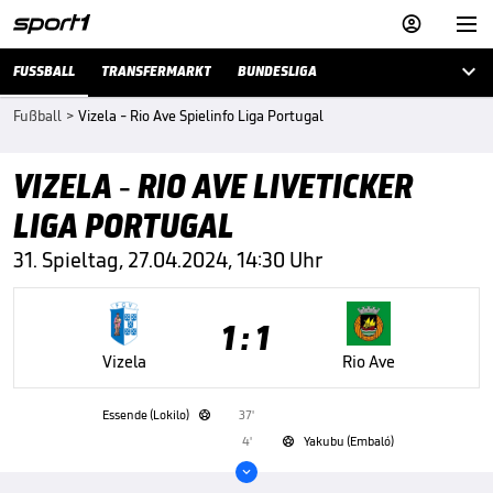



FUSSBALL
TRANSFERMARKT
BUNDESLIGA
Fußball
>
Vizela - Rio Ave Spielinfo Liga Portugal
VIZELA - RIO AVE LIVETICKER
LIGA PORTUGAL
31. Spieltag, 27.04.2024, 14:30 Uhr
1 : 1
Vizela
Rio Ave
Essende (Lokilo)
37'

4'
Yakubu (Embaló)

