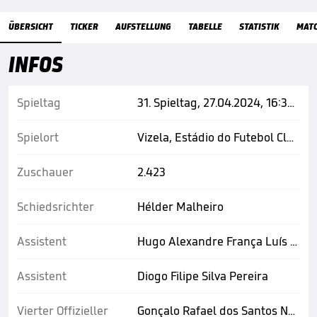
Übersicht
ÜBERSICHT
TICKER
AUFSTELLUNG
TABELLE
STATISTIK
MAT
INFOS
Spieltag
31. Spieltag, 27.04.2024, 16:30 Uhr
Spielort
Vizela, Estádio do Futebol Clube de Vizela
Zuschauer
2.423
Schiedsrichter
Hélder Malheiro
Assistent
Hugo Alexandre França Luís Coimbra
Assistent
Diogo Filipe Silva Pereira
Vierter Offizieller
Gonçalo Rafael dos Santos Neves