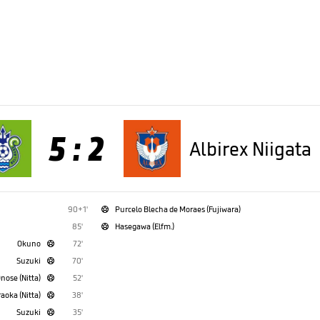
5 : 2
Albirex Niigata
90+1'
Purcelo Blecha de Moraes (Fujiwara)

85'
Hasegawa (Elfm.)

Okuno
72'

Suzuki
70'

nose (Nitta)
52'

raoka (Nitta)
38'

Suzuki
35'
