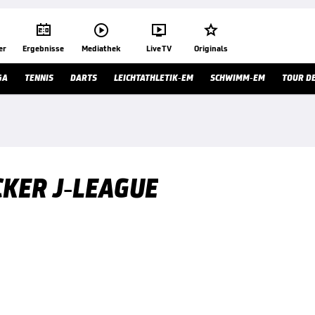




er
Ergebnisse
Mediathek
Live TV
Originals
GA
TENNIS
DARTS
LEICHTATHLETIK-EM
SCHWIMM-EM
TOUR D
CKER J-LEAGUE