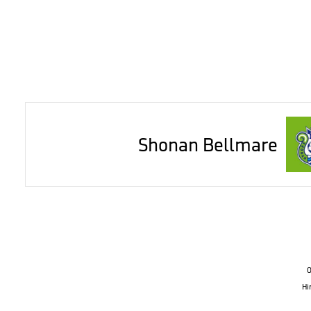
Shonan Bellmare
O
Hi