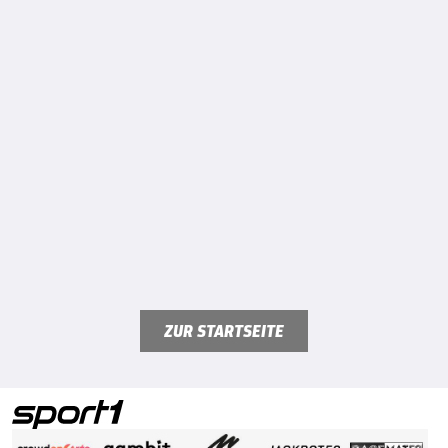
ZUR STARTSEITE