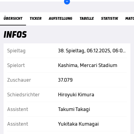

Übersicht
ÜBERSICHT
TICKER
AUFSTELLUNG
TABELLE
STATISTIK
MAT
INFOS
Spieltag
38. Spieltag, 06.12.2025, 06:00 Uhr
Spielort
Kashima, Mercari Stadium
Zuschauer
37.079
Schiedsrichter
Hiroyuki Kimura
Assistent
Takumi Takagi
Assistent
Yukitaka Kumagai