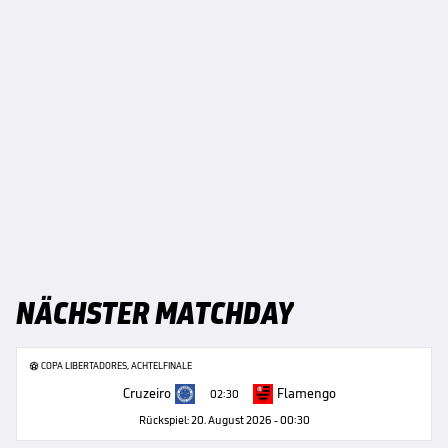
NÄCHSTER MATCHDAY
COPA LIBERTADORES, ACHTELFINALE
Cruzeiro
Flamengo
02:30
Rückspiel: 20. August 2026 - 00:30