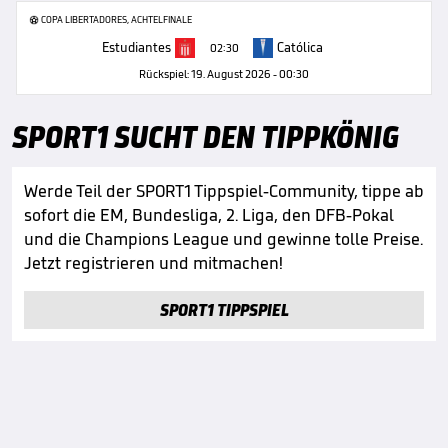
COPA LIBERTADORES, ACHTELFINALE
Estudiantes
Católica
02:30
Rückspiel: 19. August 2026 - 00:30
SPORT1 SUCHT DEN TIPPKÖNIG
Werde Teil der SPORT1 Tippspiel-Community, tippe ab
sofort die EM, Bundesliga, 2. Liga, den DFB-Pokal
und die Champions League und gewinne tolle Preise.
Jetzt registrieren und mitmachen!
SPORT1 TIPPSPIEL