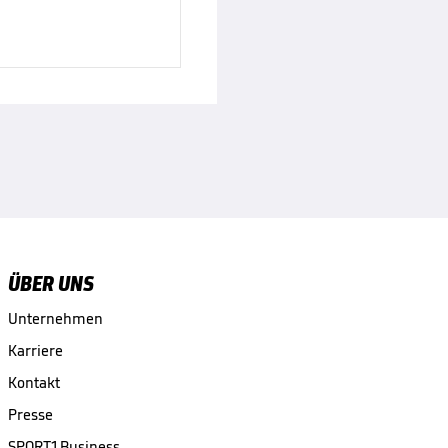
ÜBER UNS
Unternehmen
Karriere
Kontakt
Presse
SPORT1 Business