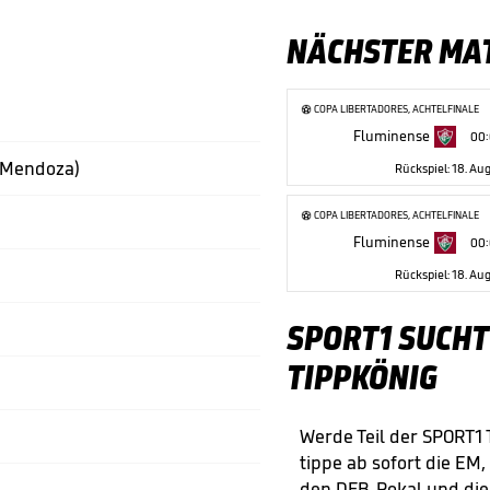
NÄCHSTER MA
COPA LIBERTADORES, ACHTELFINALE
Fluminense
00
(Mendoza)
Rückspiel: 18. Au
COPA LIBERTADORES, ACHTELFINALE
Fluminense
00
Rückspiel: 18. Au
SPORT1 SUCHT
TIPPKÖNIG
Werde Teil der SPORT1
tippe ab sofort die EM,
den DFB-Pokal und di