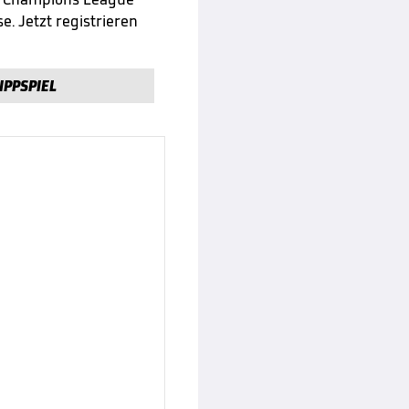
e. Jetzt registrieren
IPPSPIEL