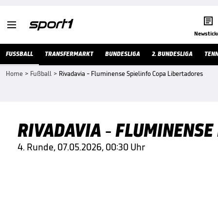


Newstick
FUSSBALL
TRANSFERMARKT
BUNDESLIGA
2. BUNDESLIGA
TENN
Home
>
Fußball
>
Rivadavia - Fluminense Spielinfo Copa Libertadores
RIVADAVIA - FLUMINENSE
4. Runde, 07.05.2026, 00:30 Uhr