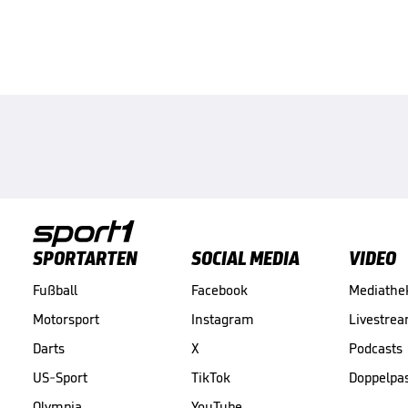
SPORTARTEN
SOCIAL MEDIA
VIDEO
Fußball
Facebook
Mediathe
Motorsport
Instagram
Livestre
Darts
X
Podcasts
US-Sport
TikTok
Doppelpa
Olympia
YouTube