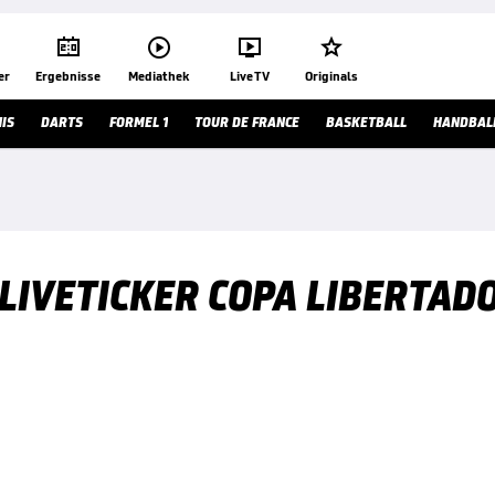




er
Ergebnisse
Mediathek
Live TV
Originals
IS
DARTS
FORMEL 1
TOUR DE FRANCE
BASKETBALL
HANDBAL
 LIVETICKER COPA LIBERTAD