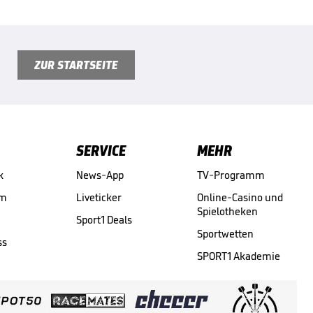
ZUR STARTSEITE
SERVICE
MEHR
k
News-App
TV-Programm
am
Liveticker
Online-Casino und
Spielotheken
Sport1 Deals
Sportwetten
ss
SPORT1 Akademie