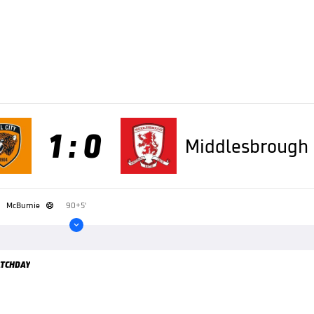
1 : 0
Middlesbrough
McBurnie
90+5'


TCHDAY