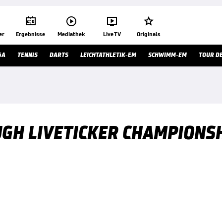




er
Ergebnisse
Mediathek
Live TV
Originals
GA
TENNIS
DARTS
LEICHTATHLETIK-EM
SCHWIMM-EM
TOUR D
UGH LIVETICKER CHAMPIONS