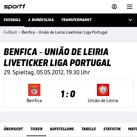



FUSSBALL
2. BUNDESLIGA
TRANSFERMARKT
Fußball
>
Benfica - União de Leiria Liveticker Liga Portugal
BENFICA - UNIÃO DE LEIRIA
LIVETICKER LIGA PORTUGAL
29. Spieltag, 05.05.2012, 19:30 Uhr
1 : 0
Benfica
União de Leiria
ÜbersichtTicker
ÜBERSICHT
TICKER
AUFSTELLUNG
TABELLE
STATISTIK
MAT