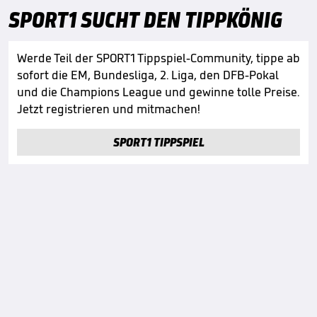
SPORT1 SUCHT DEN TIPPKÖNIG
Werde Teil der SPORT1 Tippspiel-Community, tippe ab
sofort die EM, Bundesliga, 2. Liga, den DFB-Pokal
und die Champions League und gewinne tolle Preise.
Jetzt registrieren und mitmachen!
SPORT1 TIPPSPIEL