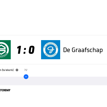
1 : 0
De Graafschap
 (te Wierik)
76'


TCHDAY