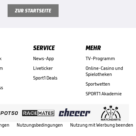
ZUR STARTSEITE
SERVICE
MEHR
k
News-App
TV-Programm
am
Liveticker
Online-Casino und
Spielotheken
Sport1 Deals
Sportwetten
ss
SPORT1 Akademie
ungen
Nutzungsbedingungen
Nutzung mit Werbung beenden