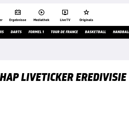




er
Ergebnisse
Mediathek
Live TV
Originals
IS
DARTS
FORMEL 1
TOUR DE FRANCE
BASKETBALL
HANDBAL
HAP LIVETICKER EREDIVISIE