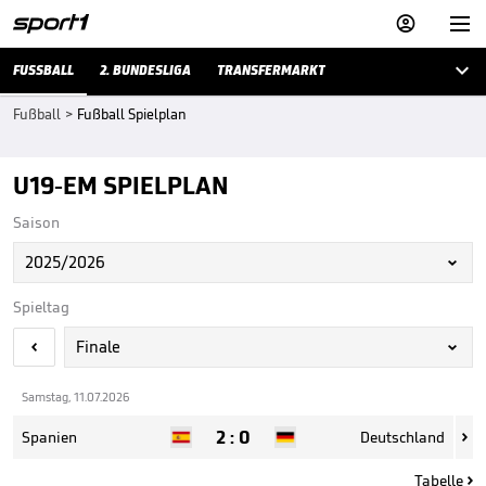



FUSSBALL
2. BUNDESLIGA
TRANSFERMARKT
Fußball
>
Fußball Spielplan
U19-EM SPIELPLAN
Saison
2025/2026

Spieltag
Finale


Samstag, 11.07.2026
2
:
0
Spanien
Deutschland

Tabelle
