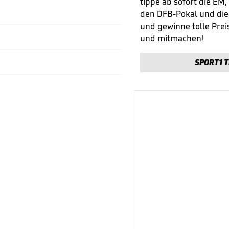
tippe ab sofort die EM,
den DFB-Pokal und di
und gewinne tolle Preis
und mitmachen!
SPORT1 T