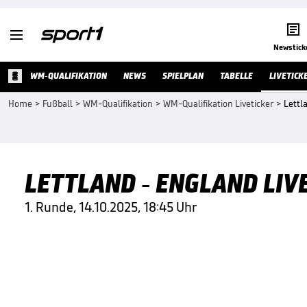


Newstick
WM-QUALIFIKATION
NEWS
SPIELPLAN
TABELLE
LIVETICK
Home
>
Fußball
>
WM-Qualifikation
>
WM-Qualifikation Liveticker
>
Lettl
LETTLAND - ENGLAND LIV
1. Runde, 14.10.2025, 18:45 Uhr