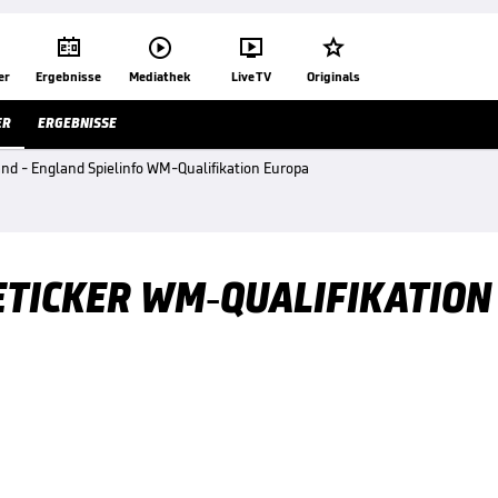




er
Ergebnisse
Mediathek
Live TV
Originals
ER
ERGEBNISSE
and - England Spielinfo WM-Qualifikation Europa
ETICKER WM-QUALIFIKATION