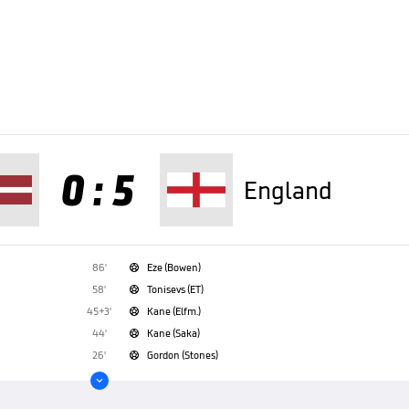
0 : 5
England
86'
Eze (Bowen)

58'
Tonisevs (ET)

45+3'
Kane (Elfm.)

44'
Kane (Saka)

26'
Gordon (Stones)

