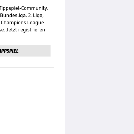
 Tippspiel-Community,
 Bundesliga, 2. Liga,
e Champions League
e. Jetzt registrieren
IPPSPIEL