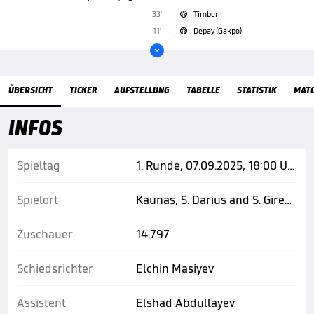
33'
Timber

11'
Depay (Gakpo)


Übersicht
ÜBERSICHT
TICKER
AUFSTELLUNG
TABELLE
STATISTIK
MAT
INFOS
Spieltag
1. Runde, 07.09.2025, 18:00 Uhr
Spielort
Kaunas, S. Darius and S. Gireno Stadium
Zuschauer
14.797
Schiedsrichter
Elchin Masiyev
Assistent
Elshad Abdullayev