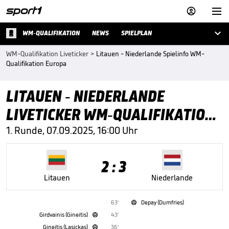



WM-QUALIFIKATION
NEWS
SPIELPLAN
WM-Qualifikation Liveticker
>
Litauen - Niederlande Spielinfo WM-
Qualifikation Europa
LITAUEN - NIEDERLANDE
LIVETICKER WM-QUALIFIKATION
EUROPA
1. Runde, 07.09.2025, 16:00 Uhr
2 : 3
Litauen
Niederlande
63'
Depay (Dumfries)

Girdvainis (Gineitis)
43'

Gineitis (Lasickas)
36'
