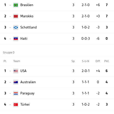
1
Brasilien
3
2-1-0
+6
7

2
Marokko
3
2-1-0
+3
7

3
Schottland
3
1-0-2
-3
3

4
Haiti
3
0-0-3
-6
0

Gruppe D
Pl.
Team
Sp.
S-U-N
Diff.
Pkt.
1
USA
3
2-0-1
+4
6

2
Australien
3
1-1-1
0
4

3
Paraguay
3
1-1-1
-2
4

4
Türkei
3
1-0-2
-2
3
