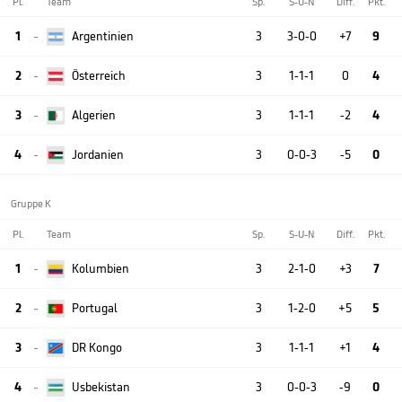
Pl.
Team
Sp.
S-U-N
Diff.
Pkt.
1
Argentinien
3
3-0-0
+7
9

2
Österreich
3
1-1-1
0
4

3
Algerien
3
1-1-1
-2
4

4
Jordanien
3
0-0-3
-5
0

Gruppe K
Pl.
Team
Sp.
S-U-N
Diff.
Pkt.
1
Kolumbien
3
2-1-0
+3
7

2
Portugal
3
1-2-0
+5
5

3
DR Kongo
3
1-1-1
+1
4

4
Usbekistan
3
0-0-3
-9
0
