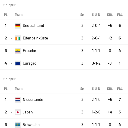
Gruppe E
Pl.
Team
Sp.
S-U-N
Diff.
Pkt.
1
Deutschland
3
2-0-1
+6
6

2
Elfenbeinküste
3
2-0-1
+2
6

3
Ecuador
3
1-1-1
0
4

4
Curaçao
3
0-1-2
-8
1

Gruppe F
Pl.
Team
Sp.
S-U-N
Diff.
Pkt.
1
Niederlande
3
2-1-0
+6
7

2
Japan
3
1-2-0
+4
5

3
Schweden
3
1-1-1
0
4
