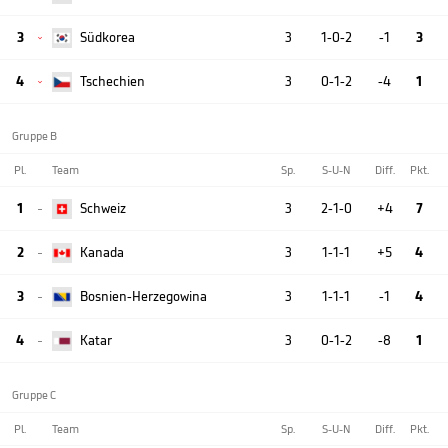
3
Südkorea
3
1-0-2
-1
3

4
Tschechien
3
0-1-2
-4
1

Gruppe B
Pl.
Team
Sp.
S-U-N
Diff.
Pkt.
1
Schweiz
3
2-1-0
+4
7

2
Kanada
3
1-1-1
+5
4

3
Bosnien-Herzegowina
3
1-1-1
-1
4

4
Katar
3
0-1-2
-8
1

Gruppe C
Pl.
Team
Sp.
S-U-N
Diff.
Pkt.