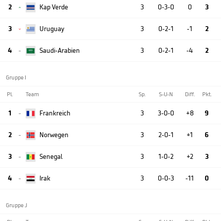
2
Kap Verde
3
0-3-0
0
3

3
Uruguay
3
0-2-1
-1
2

4
Saudi-Arabien
3
0-2-1
-4
2

Gruppe I
Pl.
Team
Sp.
S-U-N
Diff.
Pkt.
1
Frankreich
3
3-0-0
+8
9

2
Norwegen
3
2-0-1
+1
6

3
Senegal
3
1-0-2
+2
3

4
Irak
3
0-0-3
-11
0

Gruppe J