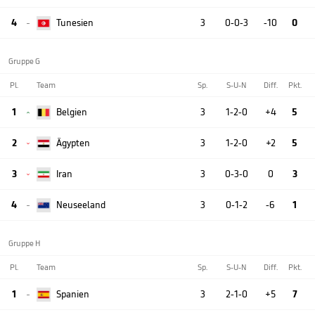
4
Tunesien
3
0-0-3
-10
0

Gruppe G
Pl.
Team
Sp.
S-U-N
Diff.
Pkt.
1
Belgien
3
1-2-0
+4
5

2
Ägypten
3
1-2-0
+2
5

3
Iran
3
0-3-0
0
3

4
Neuseeland
3
0-1-2
-6
1

Gruppe H
Pl.
Team
Sp.
S-U-N
Diff.
Pkt.
1
Spanien
3
2-1-0
+5
7
