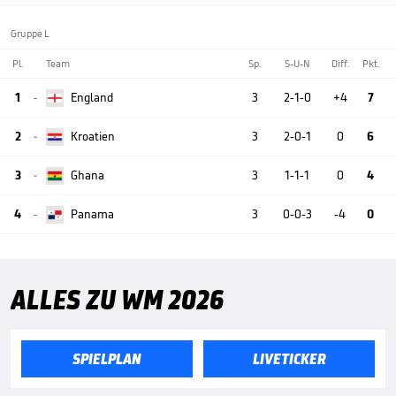
Gruppe L
Pl.
Team
Sp.
S-U-N
Diff.
Pkt.
1
England
3
2-1-0
+4
7

2
Kroatien
3
2-0-1
0
6

3
Ghana
3
1-1-1
0
4

4
Panama
3
0-0-3
-4
0

ALLES ZU WM 2026
SPIELPLAN
LIVETICKER