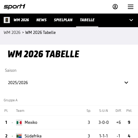



WM 2026
NEWS
SPIELPLAN
TABELLE
WM 2026
>
WM 2026 Tabelle
WM 2026 TABELLE
Saison

2025/2026
Gruppe A
Pl.
Team
Sp.
S-U-N
Diff.
Pkt.
1
Mexiko
3
3-0-0
+6
9

2
Südafrika
3
1-1-1
-1
4
