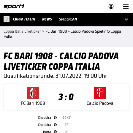



COPPA ITALIA
NEWS
SPIELPLAN
Coppa Italia Liveticker
>
FC Bari 1908 - Calcio Padova Spielinfo Coppa
Italia
FC BARI 1908 - CALCIO PADOVA
LIVETICKER COPPA ITALIA
Qualifikationsrunde, 31.07.2022, 19:00 Uhr
3 : 0
FC Bari 1908
Calcio Padova
Cheddira
90+2'

Cheddira
17'

Botta
8'
