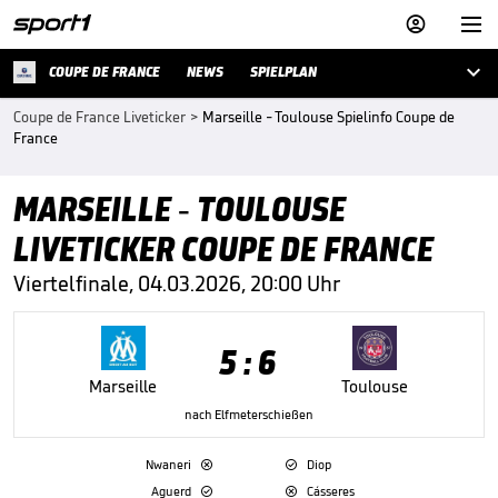



COUPE DE FRANCE
NEWS
SPIELPLAN
Coupe de France Liveticker
>
Marseille - Toulouse Spielinfo Coupe de
France
MARSEILLE - TOULOUSE
LIVETICKER COUPE DE FRANCE
Viertelfinale, 04.03.2026, 20:00 Uhr
5 : 6
Marseille
Toulouse
nach Elfmeterschießen
Nwaneri
Diop


Aguerd
Cásseres

