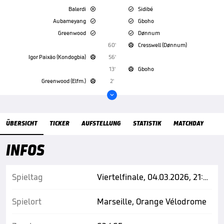
Balerdi
Sidibé


Aubameyang
Gboho


Greenwood
Dønnum


60'
Cresswell (Dønnum)

Igor Paixão (Kondogbia)
56'

13'
Gboho

Greenwood (Elfm.)
2'


Übersicht
ÜBERSICHT
TICKER
AUFSTELLUNG
STATISTIK
MATCHDAY
INFOS
Spieltag
Viertelfinale, 04.03.2026, 21:00 Uhr
Spielort
Marseille, Orange Vélodrome