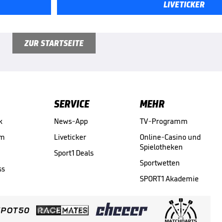
LIVETICKER
ZUR STARTSEITE
SERVICE
MEHR
k
News-App
TV-Programm
am
Liveticker
Online-Casino und
Spielotheken
Sport1 Deals
Sportwetten
ss
SPORT1 Akademie