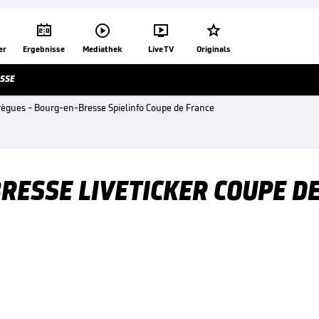




er
Ergebnisse
Mediathek
Live TV
Originals
SSE
règues - Bourg-en-Bresse Spielinfo Coupe de France
RESSE LIVETICKER COUPE D