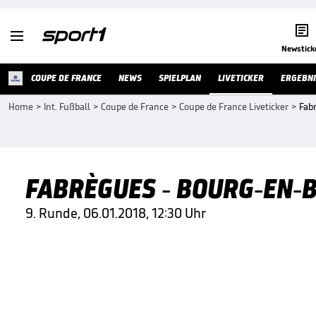


Newstick
COUPE DE FRANCE
NEWS
SPIELPLAN
LIVETICKER
ERGEBNI
Home
>
Int. Fußball
>
Coupe de France
>
Coupe de France Liveticker
>
Fab
FABRÈGUES - BOURG-EN-B
9. Runde, 06.01.2018, 12:30 Uhr