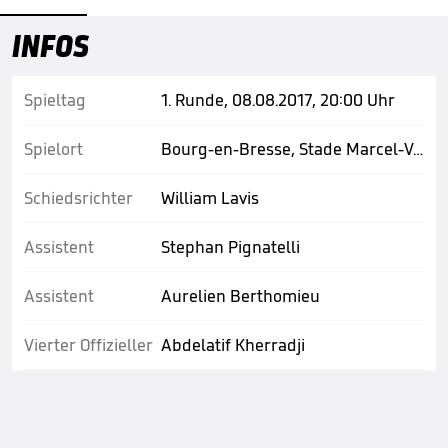
INFOS
Spieltag
1. Runde, 08.08.2017, 20:00 Uhr
Spielort
Bourg-en-Bresse, Stade Marcel-Verchere
Schiedsrichter
William Lavis
Assistent
Stephan Pignatelli
Assistent
Aurelien Berthomieu
Vierter Offizieller
Abdelatif Kherradji