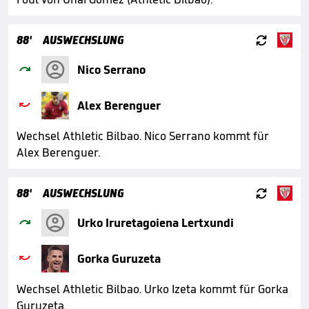

88'
AUSWECHSLUNG

Nico Serrano

Alex Berenguer
Wechsel Athletic Bilbao. Nico Serrano kommt für
Alex Berenguer.

88'
AUSWECHSLUNG

Urko Iruretagoiena Lertxundi

Gorka Guruzeta
Wechsel Athletic Bilbao. Urko Izeta kommt für Gorka
Guruzeta.