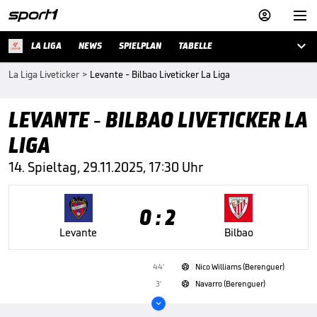



LA LIGA
NEWS
SPIELPLAN
TABELLE
La Liga Liveticker
>
Levante - Bilbao Liveticker La Liga
LEVANTE - BILBAO LIVETICKER LA
LIGA
14. Spieltag, 29.11.2025, 17:30 Uhr
0 : 2
Levante
Bilbao
44'
Nico Williams (Berenguer)

3'
Navarro (Berenguer)

