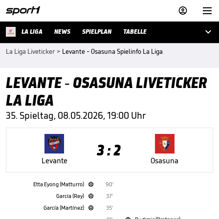



LA LIGA
NEWS
SPIELPLAN
TABELLE
La Liga Liveticker
>
Levante - Osasuna Spielinfo La Liga
LEVANTE - OSASUNA LIVETICKER
LA LIGA
35. Spieltag, 08.05.2026, 19:00 Uhr
3 : 2
Levante
Osasuna
Etta Eyong (Matturro)
90'

García (Rey)
37'

García (Martínez)
35'
