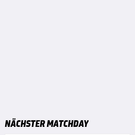
NÄCHSTER MATCHDAY