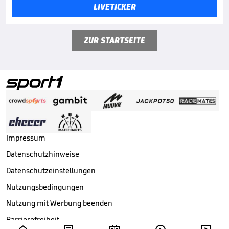
LIVETICKER
ZUR STARTSEITE
Impressum
Datenschutzhinweise
Datenschutzeinstellungen
Nutzungsbedingungen
Nutzung mit Werbung beenden
Barrierefreiheit