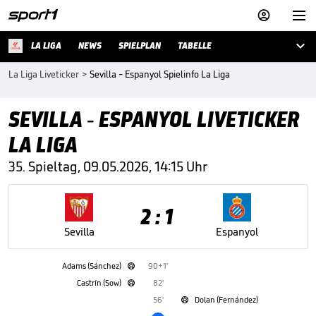



LA LIGA
NEWS
SPIELPLAN
TABELLE
La Liga Liveticker
>
Sevilla - Espanyol Spielinfo La Liga
SEVILLA - ESPANYOL LIVETICKER
LA LIGA
35. Spieltag, 09.05.2026, 14:15 Uhr
2 : 1
Sevilla
Espanyol
Adams (Sánchez)
90+1'

Castrín (Sow)
82'

56'
Dolan (Fernández)
