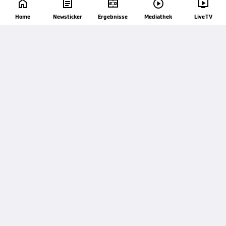





Home
Newsticker
Ergebnisse
Mediathek
Live TV
87'
Vorbeigeschossen. Emerson Royal (Tottenham
Hotspur) versucht es mit dem rechten Fuß rechts im
Strafraum, doch die Murmel geht links hoch und
weit vorbei. Vorbereitet von James Maddison.
84'
Andreas Pereira (FC Fulham) bekommt auf dem
linken Flügel einen Freistoß zugesprochen.
84'
Foul von Emerson Royal (Tottenham Hotspur).
83'