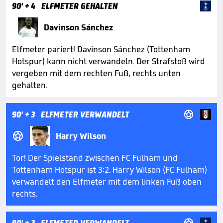
90'
+ 4
ELFMETER GEHALTEN
Davinson Sánchez
Elfmeter pariert! Davinson Sánchez (Tottenham
Hotspur) kann nicht verwandeln. Der Strafstoß wird
vergeben mit dem rechten Fuß, rechts unten
gehalten.

90'
+ 3
ELFMETER VERWANDELT

Harry Wilson
Tor! Der Spielstand zwischen FC Fulham und
Tottenham Hotspur ist 3:2. Harry Wilson (FC Fulham)
verwandelt den Elfmeter mit dem linken Fuß oben
rechts.
