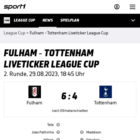



LEAGUE CUP
NEWS
SPIELPLAN
League Cup
>
Fulham - Tottenham Liveticker League Cup
FULHAM - TOTTENHAM
LIVETICKER LEAGUE CUP
2. Runde, 29.08.2023, 18:45 Uhr
6 : 4
Fulham
Tottenham
nach Elfmeterschießen
Tete

João Palhinha
Maddison


Wilson
Sánchez

