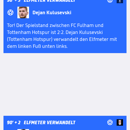
90'
+ 3
ELFMETER VERWANDELT

Dejan Kulusevski
Tor! Der Spielstand zwischen FC Fulham und
Tottenham Hotspur ist 2:2. Dejan Kulusevski
(Tottenham Hotspur) verwandelt den Elfmeter mit
dem linken Fuß unten links.

90'
+ 2
ELFMETER VERWANDELT