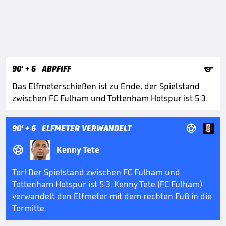

90'
+ 6
ABPFIFF
Das Elfmeterschießen ist zu Ende, der Spielstand
zwischen FC Fulham und Tottenham Hotspur ist 5:3.

90'
+ 6
ELFMETER VERWANDELT

Kenny Tete
Tor! Der Spielstand zwischen FC Fulham und
Tottenham Hotspur ist 5:3. Kenny Tete (FC Fulham)
verwandelt den Elfmeter mit dem rechten Fuß in die
Tormitte.