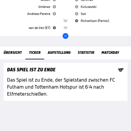
Jiménez
Kulusevski


Andreas Pereira
Son


56'
Richarlison (Perisic)

van de Ven (ET)
19'


ÜbersichtTicker
ÜBERSICHT
TICKER
AUFSTELLUNG
STATISTIK
MATCHDAY

DAS SPIEL IST ZU ENDE
Das Spiel ist zu Ende, der Spielstand zwischen FC
Fulham und Tottenham Hotspur ist 6:4 nach
Elfmeterschießen.