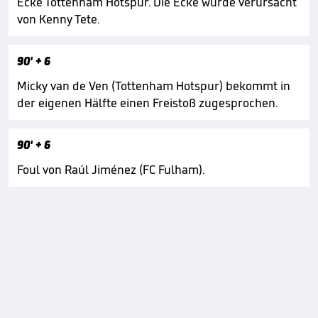
Ecke Tottenham Hotspur. Die Ecke wurde verursacht
von Kenny Tete.
90'
+ 6
Micky van de Ven (Tottenham Hotspur) bekommt in
der eigenen Hälfte einen Freistoß zugesprochen.
90'
+ 6
Foul von Raúl Jiménez (FC Fulham).