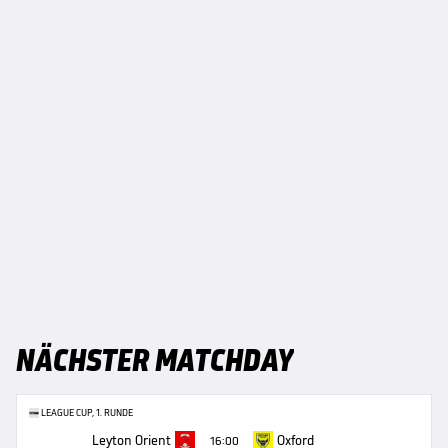
NÄCHSTER MATCHDAY
LEAGUE CUP, 1. RUNDE
Leyton Orient
Oxford
16:00