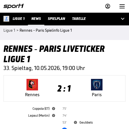



LIGUE 1
NEWS
SPIELPLAN
TABELLE
Ligue 1
>
Rennes - Paris Spielinfo Ligue 1
RENNES - PARIS LIVETICKER
LIGUE 1
33. Spieltag, 10.05.2026, 19:00 Uhr
2 : 1
Rennes
Paris
Coppola (ET)
75'

Lepaul (Merlin)
74'

53'
Geubbels
