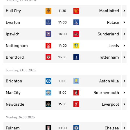
Hull City
ManUnited
11:30

Everton
Palace
14:00

Ipswich
Sunderland
14:00

Nottingham
Leeds
14:00

Brentford
Tottenham
16:30

Sonntag, 23.08.2026
Brighton
Aston Villa
13:00

ManCity
Bournemouth
13:00

Newcastle
Liverpool
15:30

Montag, 24.08.2026
Fulham
Chelsea
19:00
