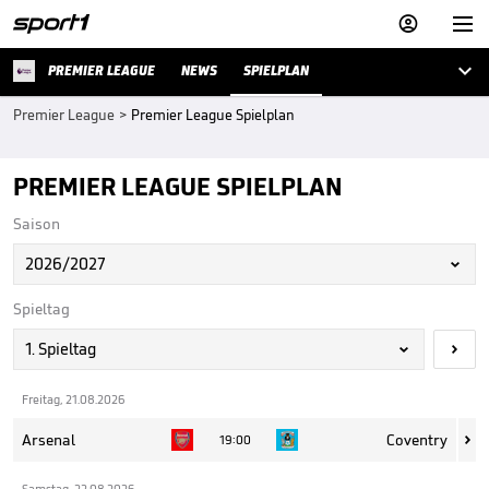



PREMIER LEAGUE
NEWS
SPIELPLAN
Premier League
>
Premier League Spielplan
PREMIER LEAGUE SPIELPLAN
Saison
2026/2027

Spieltag
1. Spieltag


Freitag, 21.08.2026
Arsenal
Coventry
19:00

Samstag, 22.08.2026