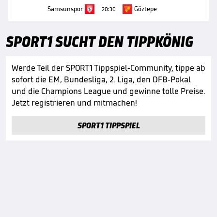
Samsunspor
Göztepe
20:30
SPORT1 SUCHT DEN TIPPKÖNIG
Werde Teil der SPORT1 Tippspiel-Community, tippe ab
sofort die EM, Bundesliga, 2. Liga, den DFB-Pokal
und die Champions League und gewinne tolle Preise.
Jetzt registrieren und mitmachen!
SPORT1 TIPPSPIEL