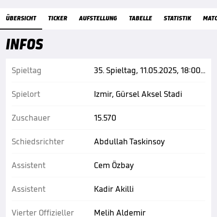
ÜBERSICHT
TICKER
AUFSTELLUNG
TABELLE
STATISTIK
MAT
INFOS
Spieltag
35. Spieltag, 11.05.2025, 18:00 Uhr
Spielort
Izmir, Gürsel Aksel Stadi
Zuschauer
15.570
Schiedsrichter
Abdullah Taskinsoy
Assistent
Cem Özbay
Assistent
Kadir Akilli
Vierter Offizieller
Melih Aldemir