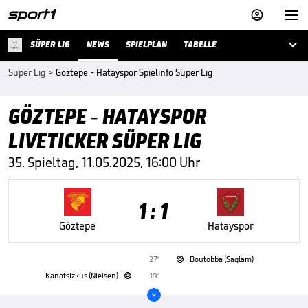



SÜPER LIG
NEWS
SPIELPLAN
TABELLE
Süper Lig
>
Göztepe - Hatayspor Spielinfo Süper Lig
GÖZTEPE - HATAYSPOR
LIVETICKER SÜPER LIG
35. Spieltag, 11.05.2025, 16:00 Uhr
1 : 1
Göztepe
Hatayspor
27'
Boutobba (Saglam)

Kanatsizkus (Nielsen)
19'

