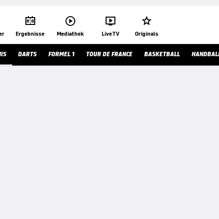




er
Ergebnisse
Mediathek
Live TV
Originals
IS
DARTS
FORMEL 1
TOUR DE FRANCE
BASKETBALL
HANDBAL