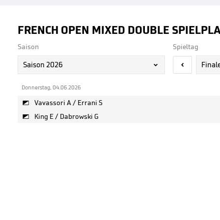
FRENCH OPEN MIXED DOUBLE SPIELPL
Saison
Spieltag
Saison 2026
Final


Donnerstag, 04.06.2026
Vavassori A / Errani S

King E / Dabrowski G
