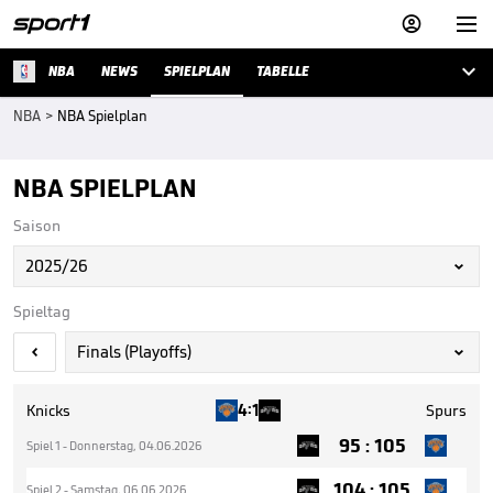



NBA
NEWS
SPIELPLAN
TABELLE
NBA
>
NBA Spielplan
NBA SPIELPLAN
Saison
2025/26

Spieltag
Finals (Playoffs)


Knicks
4
:
1
Spurs
95
:
105
Spiel 1 -
Donnerstag, 04.06.2026
104
:
105
Spiel 2 -
Samstag, 06.06.2026