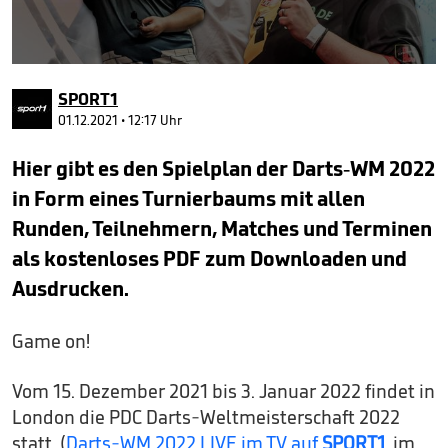
0
seconds
SPORT1
of
5
01.12.2021 • 12:17 Uhr
minutes,
46
Hier gibt es den Spielplan der Darts-WM 2022
seconds
in Form eines Turnierbaums mit allen
Runden, Teilnehmern, Matches und Terminen
als kostenloses PDF zum Downloaden und
Ausdrucken.
Game on!
Vom 15. Dezember 2021 bis 3. Januar 2022 findet in
London die PDC Darts-Weltmeisterschaft 2022
statt. (
Darts-WM 2022 LIVE im TV auf
SPORT1
, im