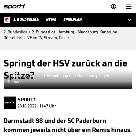



2. BUNDESLIGA
NEWS
SPIELPLAN
2. Bundesliga
>
2. Bundesliga: Hamburg - Magdeburg, Karlsruhe -
Düsseldorf, LIVE im TV, Stream, Ticker
Springt der HSV zurück an die
Spitze?
Ludovit Reis und der HSV wollen gegen Magdeburg siegen
© Imago
SPORT1
23.10.2022 • 11:47 Uhr
Darmstadt 98 und der SC Paderborn
kommen jeweils nicht über ein Remis hinaus.