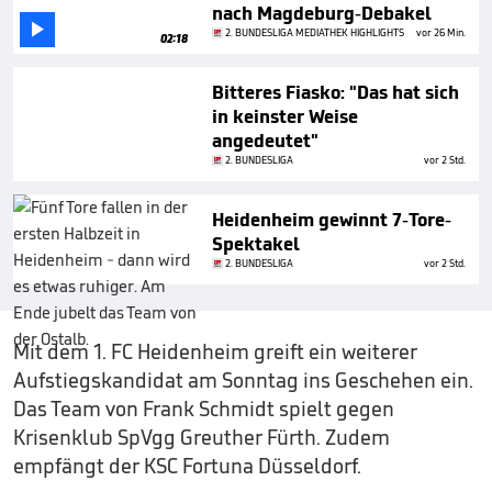
nach Magdeburg-Debakel

2. BUNDESLIGA MEDIATHEK HIGHLIGHTS
vor 26 Min.
02:18
Bitteres Fiasko: "Das hat sich
in keinster Weise
angedeutet"
2. BUNDESLIGA
vor 2 Std.
Heidenheim gewinnt 7-Tore-
Spektakel
2. BUNDESLIGA
vor 2 Std.
Mit dem 1. FC Heidenheim greift ein weiterer
Aufstiegskandidat am Sonntag ins Geschehen ein.
Das Team von Frank Schmidt spielt gegen
Krisenklub SpVgg Greuther Fürth. Zudem
empfängt der KSC Fortuna Düsseldorf.