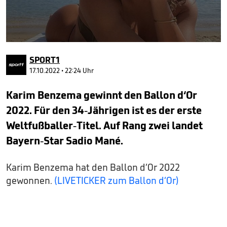
0
seconds
SPORT1
of
1
17.10.2022 • 22:24 Uhr
minute,
16
Karim Benzema gewinnt den Ballon d‘Or
seconds
2022. Für den 34-Jährigen ist es der erste
Weltfußballer-Titel. Auf Rang zwei landet
Bayern-Star Sadio Mané.
Karim Benzema hat den Ballon d‘Or 2022
gewonnen.
(LIVETICKER zum Ballon d‘Or)