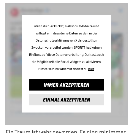
Wenn du hier klickst, siehst du X-Inhalte und
willigst ein, dass deine Daten zu den in der
Datenschutzerklärung von X
dargestellten
Zwecken verarbeitet werden. SPORT1 hat keinen
Einfluss auf diese Datenverarbeitung. Du hast auch
die Möglichkeit alle Social Widgets zu aktivieren.
Hinweise zum Widerruf findest du
hier
.
IMMER AKZEPTIEREN
EINMAL AKZEPTIEREN
„Ein Traum ist wahr geworden. Es ging mir immer