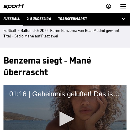



FUSSBALL
2. BUNDESLIGA
TRANSFERMARKT
Fußball
>
Ballon d’Or 2022: Karim Benzema von Real Madrid gewinnt
Titel - Sadio Mané auf Platz zwei
Benzema siegt - Mané
überrascht
01:16 | Geheimnis gelüftet! Das ist Benzemas neue Freundin