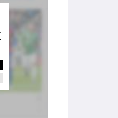
n
ch
.