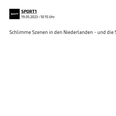
30
seconds
Volume
90%
SPORT1
19.05.2023 • 10:15 Uhr
Schlimme Szenen in den Niederlanden - und die S