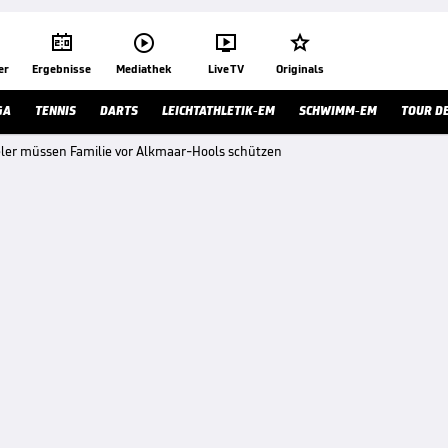




er
Ergebnisse
Mediathek
Live TV
Originals
GA
TENNIS
DARTS
LEICHTATHLETIK-EM
SCHWIMM-EM
TOUR D
ler müssen Familie vor Alkmaar-Hools schützen