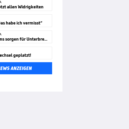
A
otzt allen Widrigkeiten
Das habe ich vermisst“
A
Hertha-Fans sorgen für Unterbrechung
echsel geplatzt!
NEWS ANZEIGEN