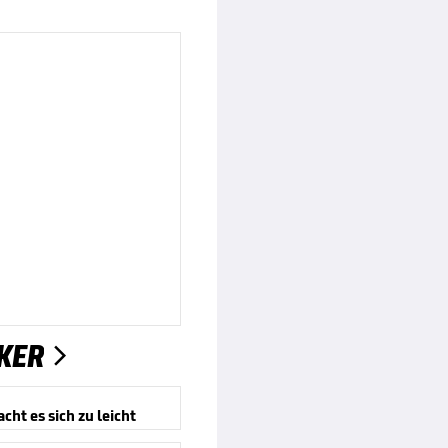
KER

ht es sich zu leicht