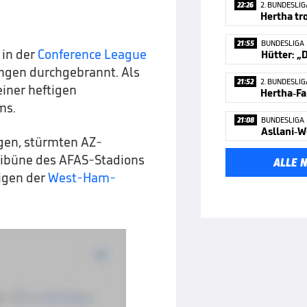
22:26
2. BUNDESLIG
Hertha tr
21:55
BUNDESLIGA
in der
Conference League
Hütter: „
ungen durchgebrannt. Als
21:52
2. BUNDESLIG
einer heftigen
ms.
21:08
BUNDESLIGA
Asllani-W
igen, stürmten AZ-
tribüne des AFAS-Stadions
ALLE 
igen der
West-Ham-