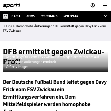



3. LIGA
NEWS
HIGHLIGHTS
SPIELPLAN
3. Liga
>
Homophobe Äußerungen? DFB ermittelt gegen Davy Frick vom
FSV Zwickau
DFB ermittelt gegen Zwickau-
Gegen Davy Frick vom FSV Zwickau wird wegen des Verdachts auf
Profi
homophobe Äußerungen ermittelt
© Getty Images
Der Deutsche Fußball Bund leitet gegen Davy
Frick vom FSV Zwickau ein
Ermittlungsverfahren ein. Dem
Mittelfeldspieler werden homophobe