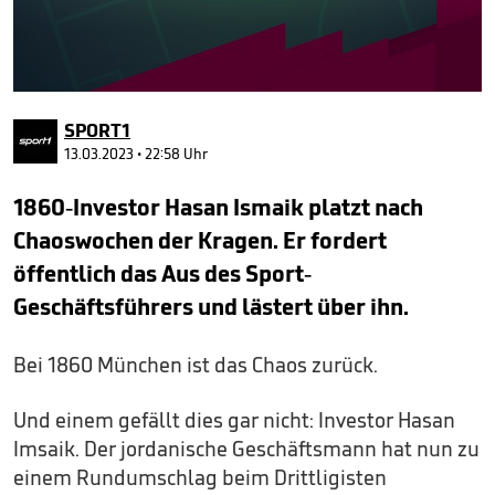
0
seconds
SPORT1
of
2
13.03.2023 • 22:58 Uhr
minutes,
58
1860-Investor Hasan Ismaik platzt nach
seconds
Chaoswochen der Kragen. Er fordert
öffentlich das Aus des Sport-
Geschäftsführers und lästert über ihn.
Bei 1860 München ist das Chaos zurück.
Und einem gefällt dies gar nicht: Investor Hasan
Imsaik. Der jordanische Geschäftsmann hat nun zu
einem Rundumschlag beim Drittligisten