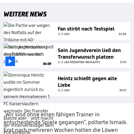
WEITERE NEWS
Fan stirbt nach Testspiel
3. LIGA
03.08.
Sein Jugendverein ließ den
Transferwunsch platzen

3. LIGA MEDIATHEK HIGHLIGHTS
31.07.
04:09
Heintz schießt gegen alte
Liebe
3. LIGA
30.07.
„Wir sind ohne einen fähigen Trainer in
entscheidende Spiele gegangen“, polterte Ismaik.
Erst nach mehreren Wochen holten die Löwen