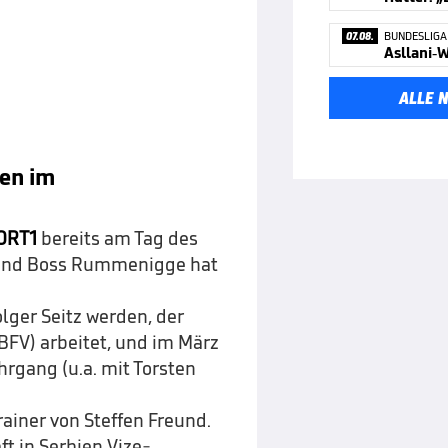
07.08.
BUNDESLIGA
Asllani-W
ALLE 
en im
ORT1
bereits am Tag des
nd Boss Rummenigge hat
olger Seitz werden, der
BFV) arbeitet, und im März
rgang (u.a. mit Torsten
rainer von Steffen Freund.
t in Serbien Vize-