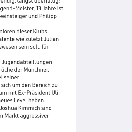
ndig, längst überfällig:
end-Meister, 13 Jahre ist
weinsteiger und Philipp
nioren dieser Klubs
lente wie zuletzt Julian
wesen sein soll, für
en Jugendabteillungen
prüche der Münchner.
i seiner
 sich um den Bereich zu
am mit Ex-Präsident Uli
neues Level heben.
d Joshua Kimmich sind
em Markt aggressiver