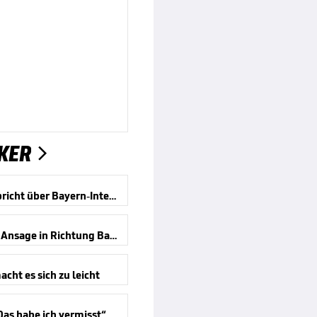
KER

Jeltsch spricht über Bayern-Interesse
Carro mit Ansage in Richtung Bayern
cht es sich zu leicht
Das habe ich vermisst“