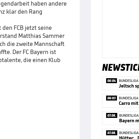
r Jugendarbeit haben andere
nz klar den Rang
 den FCB jetzt seine
orstand Matthias Sammer
uch die zweite Mannschaft
ffte. Der FC Bayern ist
ptalente, die einen Klub
NEWSTIC
06:04
BUNDESLIGA
06:03
BUNDESLIGA
07.08.
BUNDESLIGA
Bayern ma
07.08.
BUNDESLIGA
Hütter: „