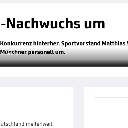
B-Nachwuchs um
er Konkurrenz hinterher. Sportvorstand Matthi
 Münchner personell um.
ern locken
eutschland meilenweit