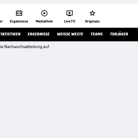




er
Ergebnisse
Mediathek
Live TV
Originals
STATISTIKEN
ERGEBNISSE
WEISSE WESTE
TEAMS
TORJÄGER
ie Nachwuchsabteilung auf