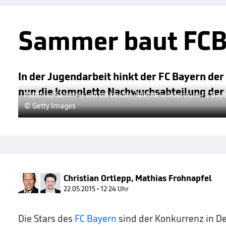
Sammer baut FC
In der Jugendarbeit hinkt der FC Bayern d
nun die komplette Nachwuchsabteilung der
Matthias Sammer will die besten Talente wieder zum FC Bay
© Getty Images
Christian Ortlepp
,
Mathias Frohnapfel
22.05.2015 • 12:24 Uhr
Die Stars des
FC Bayern
sind der Konkurrenz in D