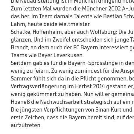
Die Neuaufstellung ist in München dringend notwe
Zum letzten Mal wurden die Münchner 2002 A-Jug
das her. Im Team damals Talente wie Bastian Sch
Lahm, heute beide Weltmeister.
Schalke, Hoffenheim, aber auch Wolfsburg: Die Ju
glänzen. Und im Zweifel entscheiden sich junge Ta
Brandt, an dem auch der FC Bayern interessiert ge
Teams wie Bayer Leverkusen.
Seitdem gab es für die Bayern-Sprösslinge in d
wenig zu feiern. Zu wenig zumindest für die Ans
Sammer fühlt sich da in die Pflicht genommen, be
Vertragsverlängerung im Herbst 2014 gestand er,
wenig gekümmert zu haben. Nun will er gemeins
Hoeneß die Nachwuchsarbeit strategisch auf ein 
Die jüngsten Verpflichtungen von Sinan Kurt un
erste Zeichen, dass die Bayern bereit sind, auf d
aufzutreten.