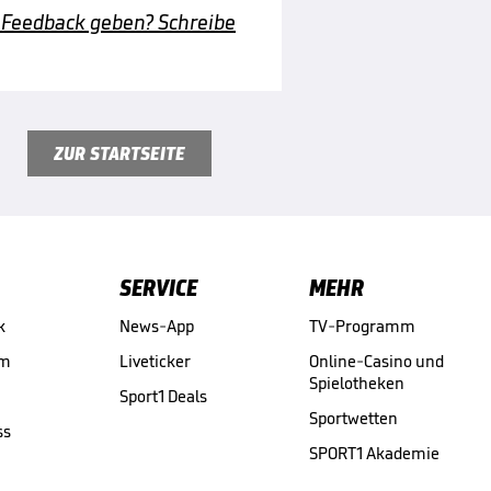
 Feedback geben? Schreibe
ZUR STARTSEITE
SERVICE
MEHR
k
News-App
TV-Programm
am
Liveticker
Online-Casino und
Spielotheken
Sport1 Deals
Sportwetten
ss
SPORT1 Akademie