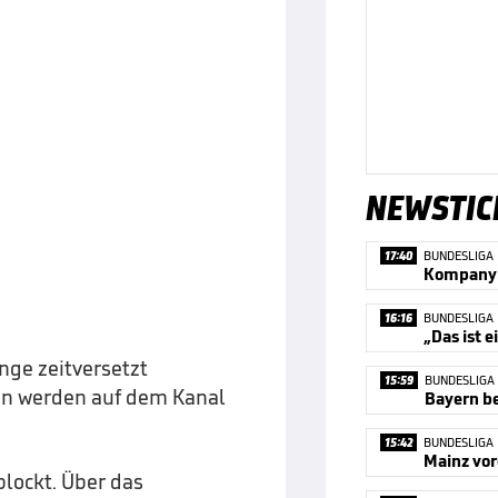
NEWSTIC
17:40
BUNDESLIGA
16:16
BUNDESLIGA
„Das ist e
ge zeitversetzt
15:59
BUNDESLIGA
n werden auf dem Kanal
Bayern be
15:42
BUNDESLIGA
Mainz vor
blockt. Über das