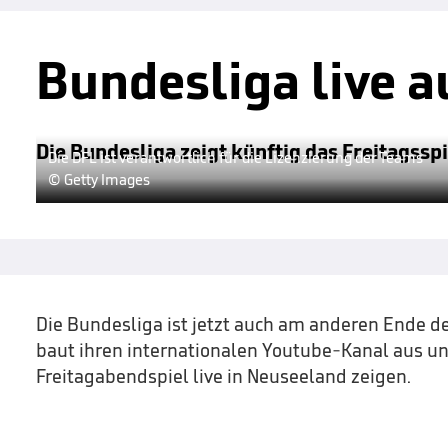
Bundesliga live a
Die Bundesliga zeigt künftig das Freitagssp
Die DFL ist verantwortlich für die Lizenzierung der Teams
© Getty Images
Die Bundesliga ist jetzt auch am anderen Ende de
baut ihren internationalen Youtube-Kanal aus un
Freitagabendspiel live in Neuseeland zeigen.