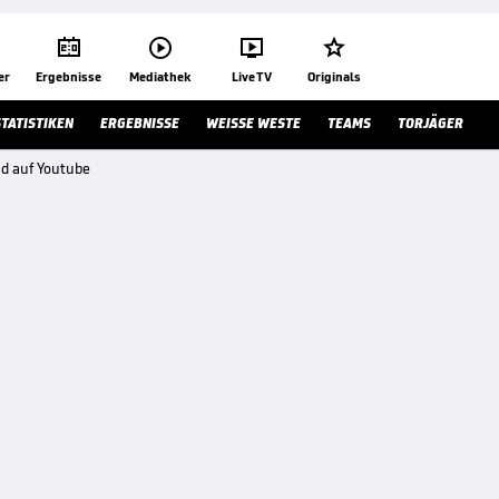




er
Ergebnisse
Mediathek
Live TV
Originals
STATISTIKEN
ERGEBNISSE
WEISSE WESTE
TEAMS
TORJÄGER
nd auf Youtube