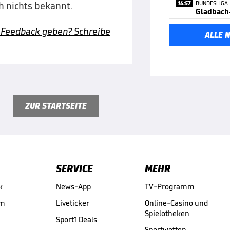
14:57
BUNDESLIGA
h nichts bekannt.
 Feedback geben? Schreibe
ALLE 
ZUR STARTSEITE
SERVICE
MEHR
k
News-App
TV-Programm
am
Liveticker
Online-Casino und
Spielotheken
Sport1 Deals
Sportwetten