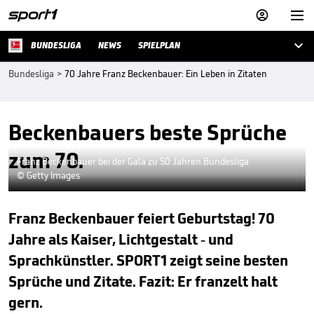



BUNDESLIGA
NEWS
SPIELPLAN
Bundesliga
>
70 Jahre Franz Beckenbauer: Ein Leben in Zitaten
Beckenbauers beste Sprüche
zum 70.
Franz Beckenbauer bei der Gala zu 50 Jahren Bundesliga
© Getty Images
Franz Beckenbauer feiert Geburtstag! 70
Jahre als Kaiser, Lichtgestalt - und
Sprachkünstler. SPORT1 zeigt seine besten
Sprüche und Zitate. Fazit: Er franzelt halt
gern.