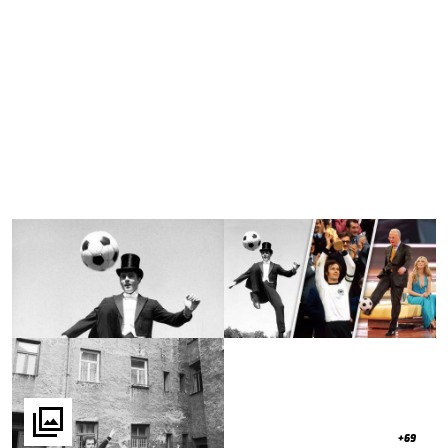

+69