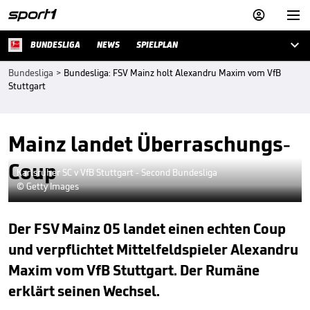



BUNDESLIGA
NEWS
SPIELPLAN
Bundesliga
>
Bundesliga: FSV Mainz holt Alexandru Maxim vom VfB
Stuttgart
Mainz landet Überraschungs-
Coup
Karlsruher SC v VfB Stuttgart - Second Bundesliga
© Getty Images
Der FSV Mainz 05 landet einen echten Coup
und verpflichtet Mittelfeldspieler Alexandru
Maxim vom VfB Stuttgart. Der Rumäne
erklärt seinen Wechsel.