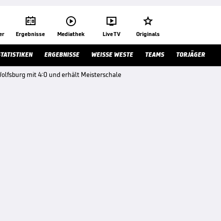




er
Ergebnisse
Mediathek
Live TV
Originals
STATISTIKEN
ERGEBNISSE
WEISSE WESTE
TEAMS
TORJÄGER
Wolfsburg mit 4:0 und erhält Meisterschale