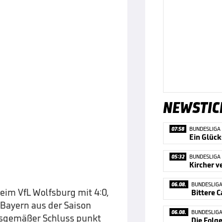
NEWSTIC
07:58
BUNDESLIGA
Ein Glück
05:32
BUNDESLIGA
06.08.
BUNDESLIG
im VfL Wolfsburg mit 4:0,
 Bayern aus der Saison
06.08.
BUNDESLIG
desgemäßer Schluss punkt
Die Folg