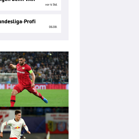
vor 4 Std.
ndesliga-Profi
06.08.