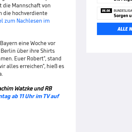
lt die Mannschaft von
06.08.
BUNDESLIG
ch die hochverdiente
Sorgen 
el zum Nachlesen im
ALLE 
 Bayern eine Woche vor
erlin über ihre Shirts
mmen. Euer Robert", stand
alles erreichen", hieß es
a.
achim Watzke und RB
tag ab 11 Uhr im TV auf