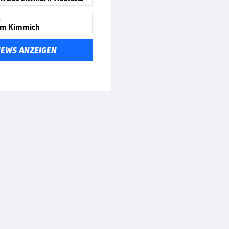
A
um Kimmich
NEWS ANZEIGEN