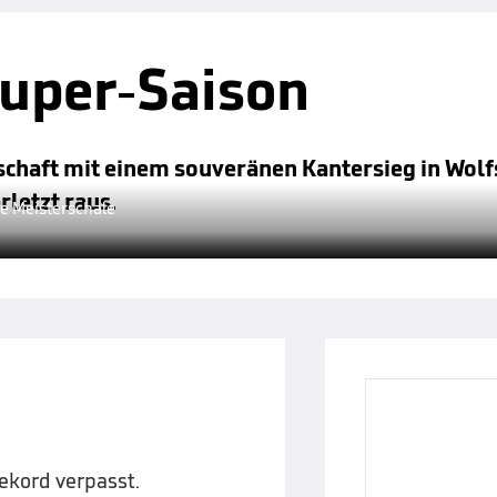
Super-Saison
schaft mit einem souveränen Kantersieg in Wolf
letzt raus.
ie Meisterschale
ekord verpasst.