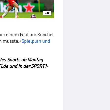
+17
 bei einem Foul am Knöchel
n musste. (
Spielplan und
 des Sports ab Montag
1.de und in der SPORT1-