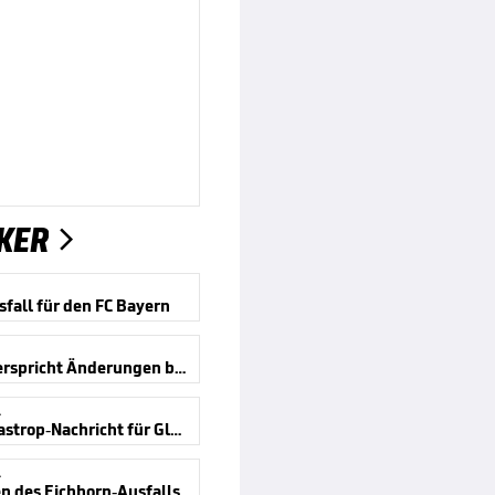
KER

sfall für den FC Bayern
Kircher verspricht Änderungen beim VAR
A
Bittere Castrop-Nachricht für Gladbach
A
en des Eichhorn-Ausfalls