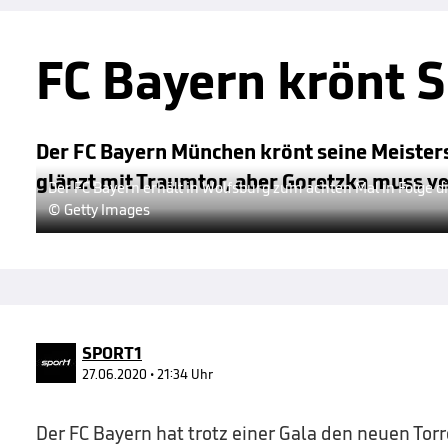
FC Bayern krönt 
Der FC Bayern München krönt seine Meister
glänzt mit Traumtor, aber Goretzka muss ver
Der FC Bayern erhält in Wolfsburg zum achten Mal in Folge d
© Getty Images
SPORT1
27.06.2020 • 21:34 Uhr
Der FC Bayern hat trotz einer Gala den neuen Torr