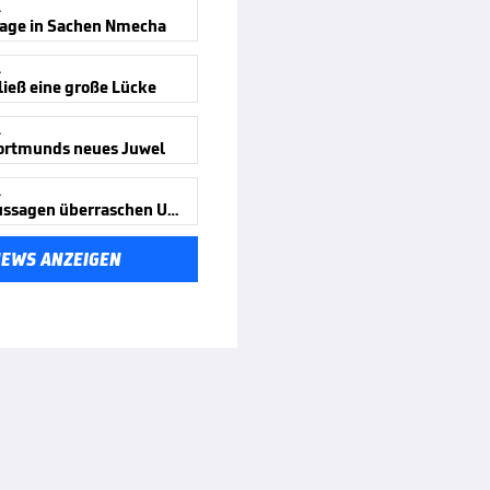
A
age in Sachen Nmecha
A
ließ eine große Lücke
A
Dortmunds neues Juwel
A
Neuer-Aussagen überraschen Urbig
NEWS ANZEIGEN