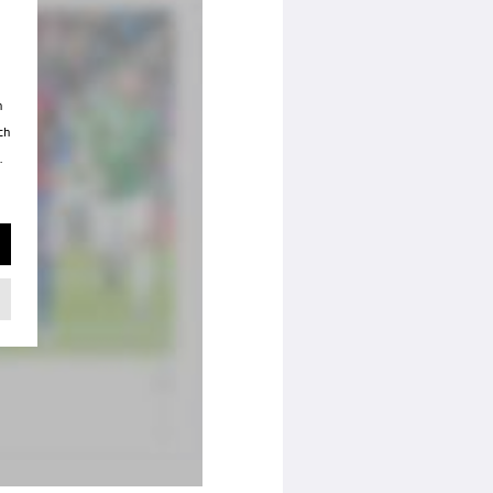
n
ch
.