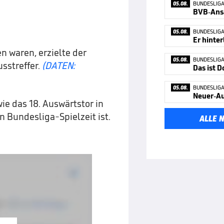
05.08.
BUNDESLIG
BVB-Ans
05.08.
BUNDESLIG
Er hinter
 waren, erzielte der
05.08.
BUNDESLIG
sstreffer.
(DATEN:
Das ist 
05.08.
BUNDESLIG
wie das 18. Auswärtstor in
n Bundesliga-Spielzeit ist.
ALLE 