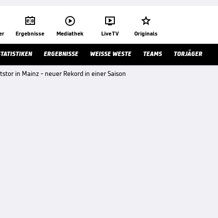




er
Ergebnisse
Mediathek
Live TV
Originals
STATISTIKEN
ERGEBNISSE
WEISSE WESTE
TEAMS
TORJÄGER
tstor in Mainz - neuer Rekord in einer Saison