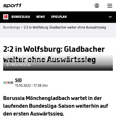



BUNDESLIGA
NEWS
SPIELPLAN
Bundesliga
>
2:2 in Wolfsburg: Gladbacher weiter ohne Auswärtssieg
2:2 in Wolfsburg: Gladbacher
weiter ohne Auswärtssieg
Borussia Mönchengladbach spielt Remis in Wolfsburg
© FIRO/FIRO/SID
SID
15.10.2022 • 17:28 Uhr
Borussia Mönchengladbach wartet in der
laufenden Bundesliga-Saison weiterhin auf
den ersten Auswärtssieg.