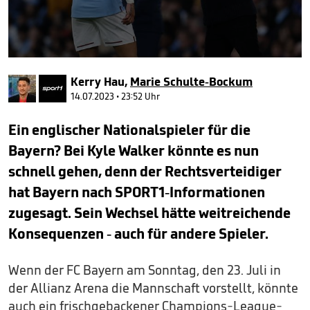
0
seconds
Kerry Hau
,
Marie Schulte-Bockum
of
47
14.07.2023 • 23:52 Uhr
seconds
Ein englischer Nationalspieler für die
Bayern? Bei Kyle Walker könnte es nun
schnell gehen, denn der Rechtsverteidiger
hat Bayern nach SPORT1-Informationen
zugesagt. Sein Wechsel hätte weitreichende
Konsequenzen - auch für andere Spieler.
Wenn der FC Bayern am Sonntag, den 23. Juli in
der Allianz Arena die Mannschaft vorstellt, könnte
auch ein frischgebackener Champions-League-